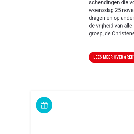
schendingen die v
woensdag 25 novem
dragen en op ander
de vrijheid van all
groep, de Christene
LEES MEER OVER #RE
Doneer
Maak een online gift over en steun ons.