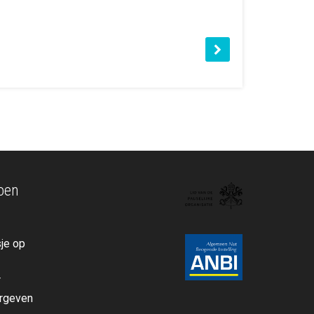
oen
je op
r
orgeven