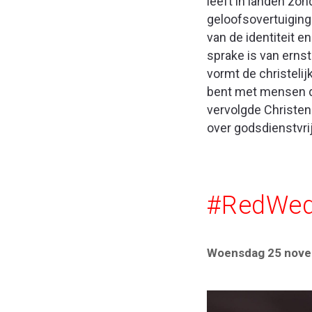
leeft in landen zon
geloofsovertuiging
van de identiteit e
sprake is van ernst
vormt de christelij
bent met mensen die
vervolgde Christen
over godsdienstvr
#RedWe
Woensdag 25 nov