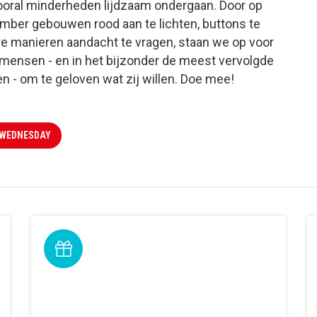
ooral minderheden lijdzaam ondergaan. Door op
ber gebouwen rood aan te lichten, buttons te
e manieren aandacht te vragen, staan we op voor
e mensen - en in het bijzonder de meest vervolgde
n - om te geloven wat zij willen. Doe mee!
DWEDNESDAY
Kom in actie
Informatie over wat u kunt doen om te helpen