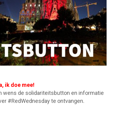
a, ik doe mee!
n wens de solidariteitsbutton en informatie
ver #RedWednesday te ontvangen.