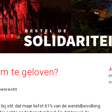
J
 om te geloven?
e
o
senrecht
bij stil: dat maar liefst 61% van de wereldbevolking