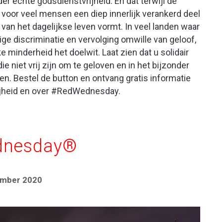
der echte godsdienstvrijheid. En dat terwijl de
 voor veel mensen een diep innerlijk verankerd deel
n van het dagelijkse leven vormt. In veel landen waar
ige discriminatie en vervolging omwille van geloof,
ke minderheid het doelwit. Laat zien dat u solidair
 niet vrij zijn om te geloven en in het bijzonder
en. Bestel de button en ontvang gratis informatie
ijheid en over #RedWednesday.
dnesday®
ember 2020